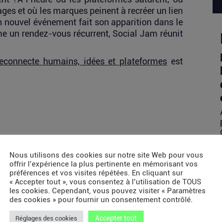
usages et où les marques peinent à recréer un lien
 nouvel événement fait son apparition dans le
e un rendez-vous récurrent, Social Jam réunit
reconnecte humains, idées et plateformes
est
Nous utilisons des cookies sur notre site Web pour vous
offrir l’expérience la plus pertinente en mémorisant vos
préférences et vos visites répétées. En cliquant sur
« Accepter tout », vous consentez à l’utilisation de TOUS
les cookies. Cependant, vous pouvez visiter « Paramètres
des cookies » pour fournir un consentement contrôlé.
Accepter tout
Réglages des cookies