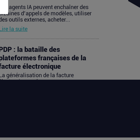
Les agents IA peuvent enchaîner des
dizaines d’appels de modèles, utiliser
des outils externes, acheter...
Lire la suite
PDP : la bataille des
plateformes françaises de la
facture électronique
La généralisation de la facture
électronique crée, presque
mécaniquement, un nouveau marché :
celui des...
Lire la suite
TravelTech : comment
HandleVisa digitalise