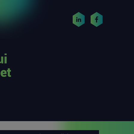
ui
et