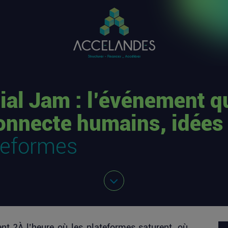
ial Jam : l’événement q
onnecte humains, idées 
teformes
nt ?À l’heure où les plateformes saturent, où