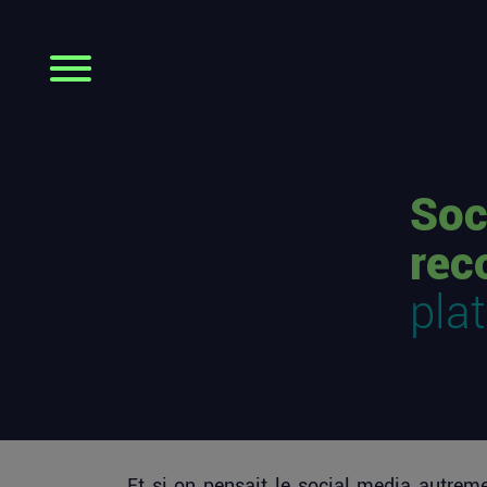
Soc
rec
pla
Et si on pensait le social media autreme