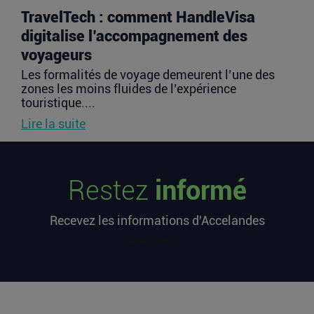
TravelTech : comment HandleVisa
digitalise l’accompagnement des
voyageurs
Les formalités de voyage demeurent l’une des
zones les moins fluides de l’expérience
touristique....
Lire la suite
Vente d’AIRTABLE : qui perd réellement
Restez
informé
de l’argent dans une sortie à 2,25
milliards de dollars ?
Recevez les informations d'Accelandes
Après avoir levé près de 1,4 milliard de dollars et
atteint une valorisation de 11,7 milliards fin
[sibwp_form id=1]
2021...
Lire la suite