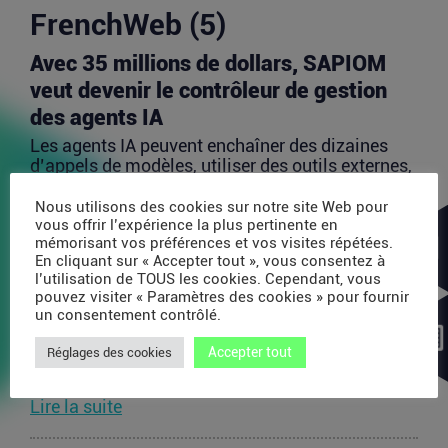
FrenchWeb (5)
Avec 35 millions de dollars, SAPIOM
veut devenir le contrôleur de gestion
des agents IA
Les agents IA peuvent enchaîner des dizaines
d’appels de modèles, utiliser des outils externes,
acheter...
Nous utilisons des cookies sur notre site Web pour
Lire la suite
vous offrir l’expérience la plus pertinente en
mémorisant vos préférences et vos visites répétées.
En cliquant sur « Accepter tout », vous consentez à
PDP : la bataille des plateformes
l’utilisation de TOUS les cookies. Cependant, vous
pouvez visiter « Paramètres des cookies » pour fournir
françaises de la facture électronique
un consentement contrôlé.
La généralisation de la facture électronique crée,
Accepter tout
Réglages des cookies
presque mécaniquement, un nouveau marché :
celui des...
Lire la suite