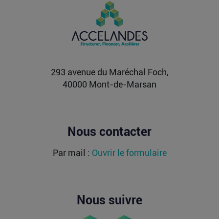
PIIEC IA : votre entreprise a-t-elle le
profil et comment candidater ?
La France sélectionne jusqu’au 9 septembre
2026 les futurs participants français du Projet
important...
Lire la suite
293 avenue du Maréchal Foch,
40000 Mont-de-Marsan
Nous contacter
Par mail :
Ouvrir le formulaire
Nous suivre