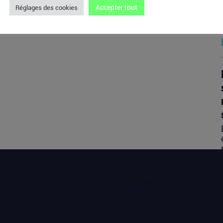
Accepter tout
Réglages des cookies
[sibwp_form id=1]