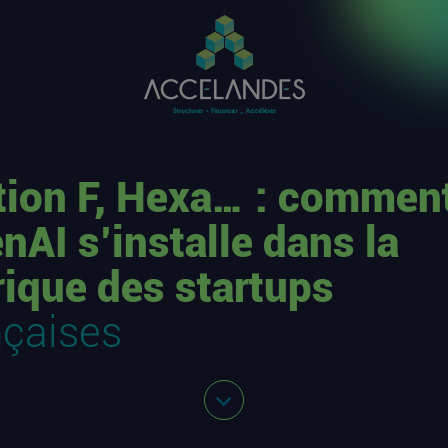
tion F, Hexa… : commen
nAI s’installe dans la
rique des startups
nçaises