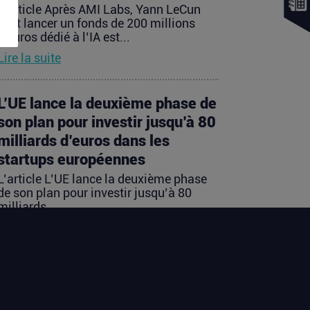
L’article Après AMI Labs, Yann LeCun
veut lancer un fonds de 200 millions
d’euros dédié à l’IA est...
Lire la suite
L’UE lance la deuxième phase de
son plan pour investir jusqu’à 80
milliards d’euros dans les
startups européennes
L’article L’UE lance la deuxième phase
de son plan pour investir jusqu’à 80
milliards...
Lire la suite
Les startups françaises ont levé
113 millions d’euros cette