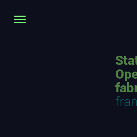
Sta
Ope
fab
fra