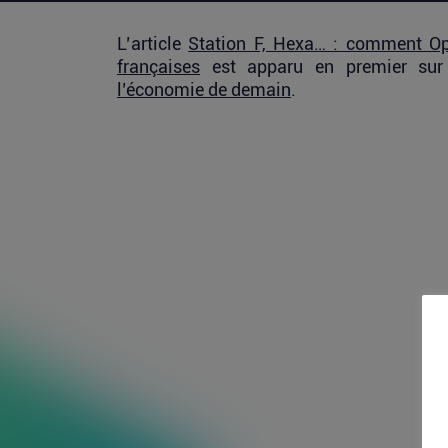
L’article
Station F, Hexa… : comment Ope
françaises
est apparu en premier su
l’économie de demain
.