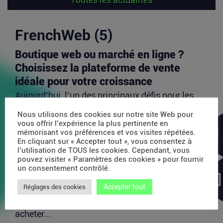
FrenchWeb (5)
Boutique web ou marché en ligne ?
Choisissez la plateforme de vente
idéale pour votre croissance
Aujourd’hui, l’un des principaux défis pour les
vendeurs en ligne est d’identifier les canaux de...
Nous utilisons des cookies sur notre site Web pour
Lire la suite
vous offrir l’expérience la plus pertinente en
mémorisant vos préférences et vos visites répétées.
En cliquant sur « Accepter tout », vous consentez à
l’utilisation de TOUS les cookies. Cependant, vous
Avec 35 millions de dollars, SAPIOM
pouvez visiter « Paramètres des cookies » pour fournir
veut devenir le contrôleur de gestion
un consentement contrôlé.
des agents IA
Accepter tout
Réglages des cookies
Les agents IA peuvent enchaîner des dizaines
d’appels de modèles, utiliser des outils externes,
acheter...