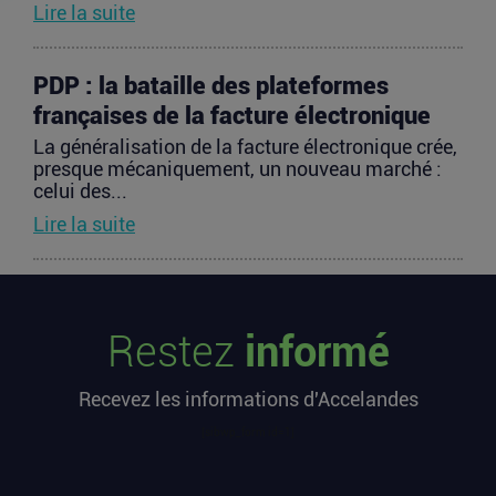
Lire la suite
PDP : la bataille des plateformes
françaises de la facture électronique
La généralisation de la facture électronique crée,
presque mécaniquement, un nouveau marché :
celui des...
Lire la suite
TravelTech : comment HandleVisa
digitalise l’accompagnement des
Restez
informé
voyageurs
Les formalités de voyage demeurent l’une des
Recevez les informations d'Accelandes
zones les moins fluides de l’expérience
touristique....
[sibwp_form id=1]
Lire la suite