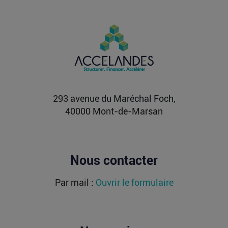
Vente d’AIRTABLE : qui perd réellement
de l’argent dans une sortie à 2,25
milliards de dollars ?
Après avoir levé près de 1,4 milliard de dollars et
atteint une valorisation de 11,7 milliards fin
2021...
Lire la suite
293 avenue du Maréchal Foch,
40000 Mont-de-Marsan
Nous contacter
Par mail :
Ouvrir le formulaire