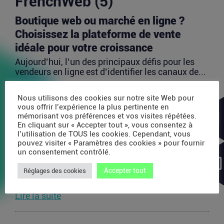
FrenchWeb (5)
Boutique web ou marché en ligne ?
Choisissez la plateforme de vente
idéale pour votre croissance
Aujourd’hui, l’un des principaux défis pour les
vendeurs en ligne est d’identifier les canaux de...
Lire la suite
Nous utilisons des cookies sur notre site Web pour
vous offrir l’expérience la plus pertinente en
mémorisant vos préférences et vos visites répétées.
Avec 35 millions de dollars, SAPIOM
En cliquant sur « Accepter tout », vous consentez à
veut devenir le contrôleur de gestion
l’utilisation de TOUS les cookies. Cependant, vous
pouvez visiter « Paramètres des cookies » pour fournir
des agents IA
un consentement contrôlé.
Les agents IA peuvent enchaîner des dizaines
d’appels de modèles, utiliser des outils externes,
Accepter tout
Réglages des cookies
acheter...
Lire la suite