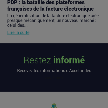
PDP : la bataille des plateformes
françaises de la facture électronique
La généralisation de la facture électronique crée,
presque mécaniquement, un nouveau marché :
celui des...
Lire la suite
TravelTech : comment HandleVisa
digitalise l’accompagnement des
Restez
informé
voyageurs
Les formalités de voyage demeurent l’une des
Recevez les informations d'Accelandes
zones les moins fluides de l’expérience
touristique....
[sibwp_form id=1]
Lire la suite
Vente d’AIRTABLE : qui perd réellement
de l’argent dans une sortie à 2,25