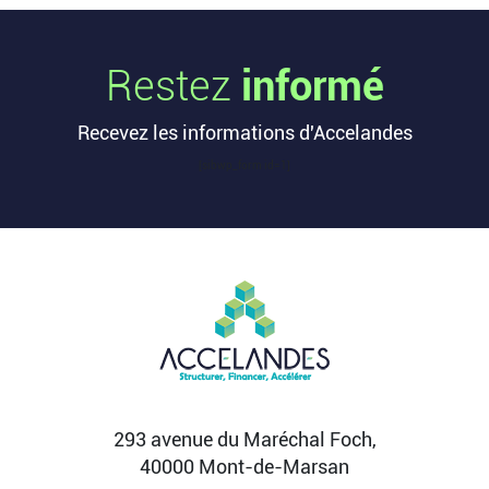
Les startups françaises ont levé 113
millions d’euros cette semaine
Restez
informé
L’article Les startups françaises ont levé 113
millions d’euros cette semaine est apparu en
Recevez les informations d'Accelandes
premier sur...
Lire la suite
[sibwp_form id=1]
Après une pause de 3 mois, la
Française Fidji Simo quitte son poste
chez OpenAI pour se soigner
L’article Après une pause de 3 mois, la Française
Fidji Simo quitte son poste chez OpenAI pour se
soigner...
Lire la suite
293 avenue du Maréchal Foch,
40000 Mont-de-Marsan