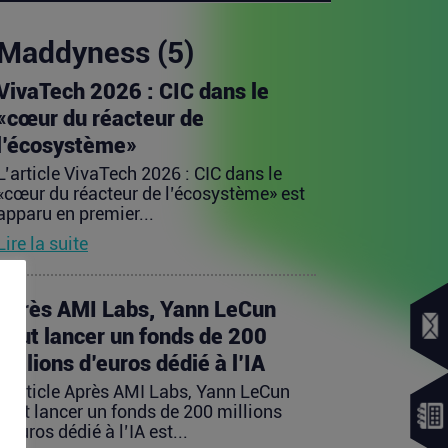
Maddyness (5)
VivaTech 2026 : CIC dans le
«cœur du réacteur de
l’écosystème»
L’article VivaTech 2026 : CIC dans le
«cœur du réacteur de l’écosystème» est
apparu en premier...
Lire la suite
Après AMI Labs, Yann LeCun
veut lancer un fonds de 200
millions d’euros dédié à l’IA
L’article Après AMI Labs, Yann LeCun
veut lancer un fonds de 200 millions
d’euros dédié à l’IA est...