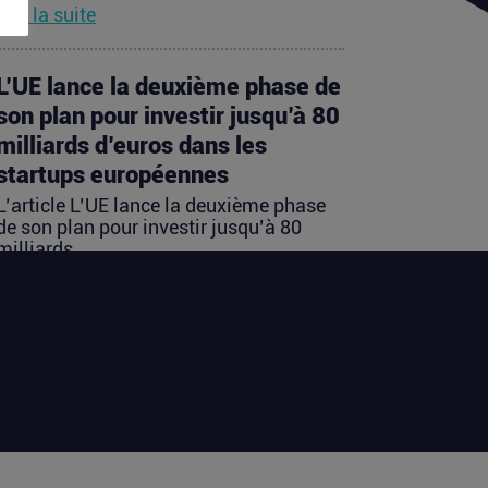
Lire la suite
L’UE lance la deuxième phase de
son plan pour investir jusqu’à 80
milliards d’euros dans les
startups européennes
L’article L’UE lance la deuxième phase
de son plan pour investir jusqu’à 80
milliards...
Lire la suite
Les startups françaises ont levé
113 millions d’euros cette
semaine
L’article Les startups françaises ont levé
113 millions d’euros cette semaine est
apparu en premier sur...