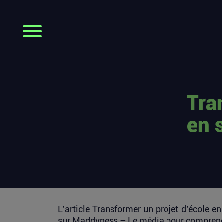
Tra
en 
L’article
Transformer un projet d’école en
sur
Maddyness – Le média pour comprend