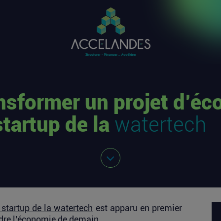
nsformer un projet d’éc
startup de la
watertech
 startup de la watertech
est apparu en premier
re l’économie de demain
.