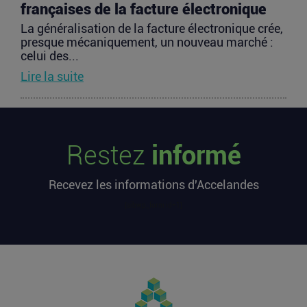
françaises de la facture électronique
La généralisation de la facture électronique crée,
presque mécaniquement, un nouveau marché :
celui des...
Lire la suite
TravelTech : comment HandleVisa
digitalise l’accompagnement des
Restez
informé
voyageurs
Les formalités de voyage demeurent l’une des
Recevez les informations d'Accelandes
zones les moins fluides de l’expérience
touristique....
[sibwp_form id=1]
Lire la suite
Vente d’AIRTABLE : qui perd réellement
de l’argent dans une sortie à 2,25