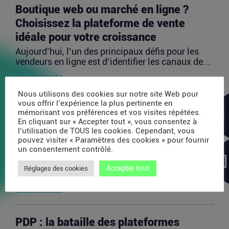
Boutique web ou marché en ligne ?
Choisissez la plateforme de vente
idéale pour votre croissance
Aujourd’hui, l’un des principaux défis pour les
vendeurs en ligne est d’identifier les canaux de...
Lire la suite
Nous utilisons des cookies sur notre site Web pour
vous offrir l’expérience la plus pertinente en
Avec 35 millions de dollars, SAPIOM
mémorisant vos préférences et vos visites répétées.
En cliquant sur « Accepter tout », vous consentez à
veut devenir le contrôleur de gestion
l’utilisation de TOUS les cookies. Cependant, vous
des agents IA
pouvez visiter « Paramètres des cookies » pour fournir
un consentement contrôlé.
Les agents IA peuvent enchaîner des dizaines
d’appels de modèles, utiliser des outils externes,
Accepter tout
Réglages des cookies
acheter...
Lire la suite
PDP : la bataille des plateformes