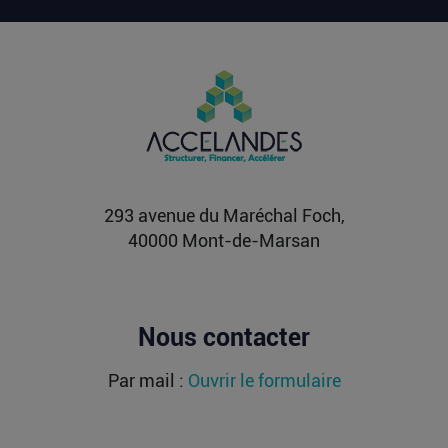
Lire la suite
PIIEC IA : votre entreprise a-t-elle le
profil et comment candidater ?
La France sélectionne jusqu’au 9 septembre
2026 les futurs participants français du Projet
important...
Lire la suite
293 avenue du Maréchal Foch,
40000 Mont-de-Marsan
Nous contacter
Par mail :
Ouvrir le formulaire