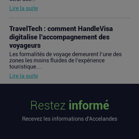
Lire la suite
TravelTech : comment HandleVisa
digitalise l’accompagnement des
voyageurs
Les formalités de voyage demeurent l’une des
zones les moins fluides de l’expérience
touristique....
Lire la suite
Vente d’AIRTABLE : qui perd réellement
Restez
informé
de l’argent dans une sortie à 2,25
milliards de dollars ?
Recevez les informations d'Accelandes
Après avoir levé près de 1,4 milliard de dollars et
atteint une valorisation de 11,7 milliards fin
[sibwp_form id=1]
2021...