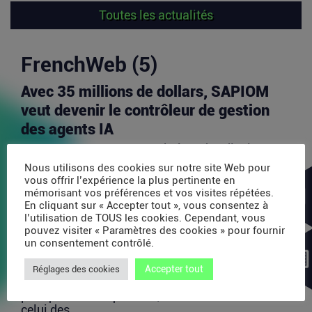
Toutes les actualités
FrenchWeb (5)
Avec 35 millions de dollars, SAPIOM
veut devenir le contrôleur de gestion
des agents IA
Les agents IA peuvent enchaîner des dizaines
d’appels de modèles, utiliser des outils externes,
Nous utilisons des cookies sur notre site Web pour
acheter...
vous offrir l’expérience la plus pertinente en
mémorisant vos préférences et vos visites répétées.
Lire la suite
En cliquant sur « Accepter tout », vous consentez à
l’utilisation de TOUS les cookies. Cependant, vous
pouvez visiter « Paramètres des cookies » pour fournir
PDP : la bataille des plateformes
un consentement contrôlé.
françaises de la facture électronique
Accepter tout
Réglages des cookies
La généralisation de la facture électronique crée,
presque mécaniquement, un nouveau marché :
celui des...