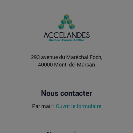
PIIEC IA : votre entreprise a-t-elle le
profil et comment candidater ?
La France sélectionne jusqu’au 9 septembre
2026 les futurs participants français du Projet
important...
Lire la suite
293 avenue du Maréchal Foch,
40000 Mont-de-Marsan
Nous contacter
Par mail :
Ouvrir le formulaire