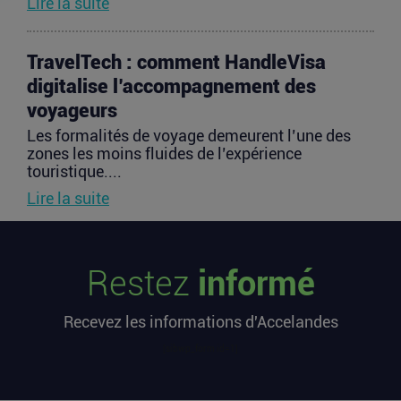
Lire la suite
TravelTech : comment HandleVisa
digitalise l’accompagnement des
voyageurs
Les formalités de voyage demeurent l’une des
zones les moins fluides de l’expérience
touristique....
Lire la suite
Vente d’AIRTABLE : qui perd réellement
Restez
informé
de l’argent dans une sortie à 2,25
milliards de dollars ?
Recevez les informations d'Accelandes
Après avoir levé près de 1,4 milliard de dollars et
atteint une valorisation de 11,7 milliards fin
[sibwp_form id=1]
2021...
Lire la suite