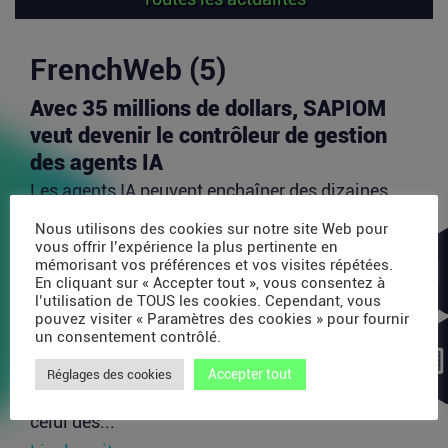
FrenchWeb (5)
Avec 35 millions de dollars, SAPIOM
veut devenir le contrôleur de gestion
des agents IA
Les agents IA peuvent enchaîner des dizaines
d’appels de modèles, utiliser des outils externes,
acheter...
Nous utilisons des cookies sur notre site Web pour
vous offrir l’expérience la plus pertinente en
Lire la suite
mémorisant vos préférences et vos visites répétées.
En cliquant sur « Accepter tout », vous consentez à
l’utilisation de TOUS les cookies. Cependant, vous
pouvez visiter « Paramètres des cookies » pour fournir
PDP : la bataille des plateformes
un consentement contrôlé.
françaises de la facture électronique
Accepter tout
Réglages des cookies
La généralisation de la facture électronique crée,
presque mécaniquement, un nouveau marché :
celui des...