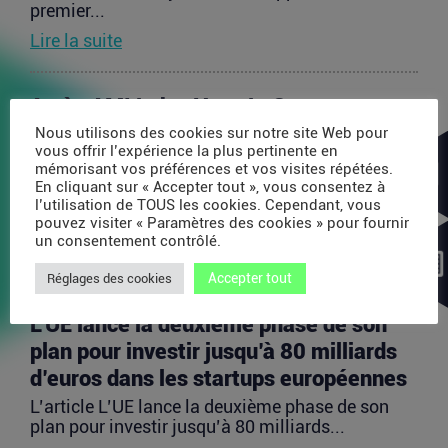
premier...
Lire la suite
Après AMI Labs, Yann LeCun veut
lancer un fonds de 200 millions d’euros
Nous utilisons des cookies sur notre site Web pour
vous offrir l’expérience la plus pertinente en
dédié à l’IA
mémorisant vos préférences et vos visites répétées.
En cliquant sur « Accepter tout », vous consentez à
L’article Après AMI Labs, Yann LeCun veut lancer
l’utilisation de TOUS les cookies. Cependant, vous
un fonds de 200 millions d’euros dédié à l’IA
pouvez visiter « Paramètres des cookies » pour fournir
est...
un consentement contrôlé.
Lire la suite
Accepter tout
Réglages des cookies
L’UE lance la deuxième phase de son
plan pour investir jusqu’à 80 milliards
d’euros dans les startups européennes
L’article L’UE lance la deuxième phase de son
plan pour investir jusqu’à 80 milliards...