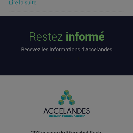
Lire la suite
Les startups françaises ont levé 113
millions d’euros cette semaine
Restez
informé
L’article Les startups françaises ont levé 113
millions d’euros cette semaine est apparu en
Recevez les informations d'Accelandes
premier sur...
Lire la suite
[sibwp_form id=1]
Après une pause de 3 mois, la
Française Fidji Simo quitte son poste
chez OpenAI pour se soigner
L’article Après une pause de 3 mois, la Française
Fidji Simo quitte son poste chez OpenAI pour se
soigner...
Lire la suite
293 avenue du Maréchal Foch,