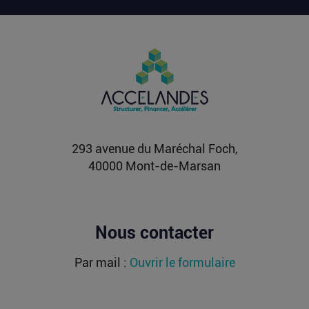
OLIX, FRACTILE, ETCHED : les milliards
affluent vers les futurs moteurs de l’IA
Alors que l’entraînement des grands modèles a
longtemps concentré les investissements, les
modèles de...
Lire la suite
293 avenue du Maréchal Foch,
40000 Mont-de-Marsan
Nous contacter
Par mail :
Ouvrir le formulaire