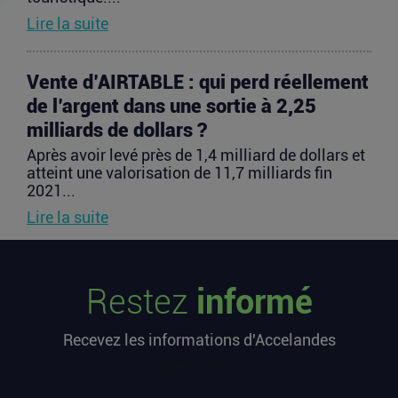
Lire la suite
Vente d’AIRTABLE : qui perd réellement
de l’argent dans une sortie à 2,25
milliards de dollars ?
Après avoir levé près de 1,4 milliard de dollars et
atteint une valorisation de 11,7 milliards fin
2021...
Lire la suite
PIIEC IA : votre entreprise a-t-elle le
Restez
informé
profil et comment candidater ?
La France sélectionne jusqu’au 9 septembre
Recevez les informations d'Accelandes
2026 les futurs participants français du Projet
important...
[sibwp_form id=1]
Lire la suite