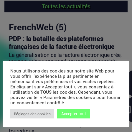
Toutes les actualités
FrenchWeb (5)
PDP : la bataille des plateformes
françaises de la facture électronique
La généralisation de la facture électronique crée,
presque mécaniquement, un nouveau marché :
celui des...
Nous utilisons des cookies sur notre site Web pour
Lire la suite
vous offrir l’expérience la plus pertinente en
mémorisant vos préférences et vos visites répétées.
En cliquant sur « Accepter tout », vous consentez à
l’utilisation de TOUS les cookies. Cependant, vous
TravelTech : comment HandleVisa
pouvez visiter « Paramètres des cookies » pour fournir
digitalise l’accompagnement des
un consentement contrôlé.
voyageurs
Accepter tout
Réglages des cookies
Les formalités de voyage demeurent l’une des
zones les moins fluides de l’expérience
touristique....